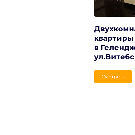
Двухкомн
квартиры
в Гелендж
ул.Витеб
Cмотреть