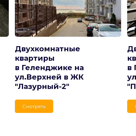
Двухкомнатные 
Д
квартиры
к
в Геленджике на 
в 
ул.Верхней в ЖК 
ул
"Лазурный-2"
"
Cмотреть