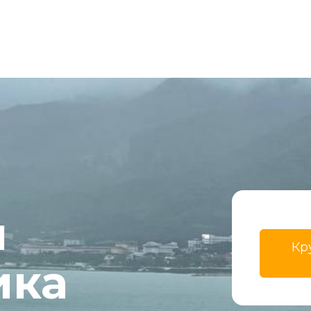
 
Кр
ика