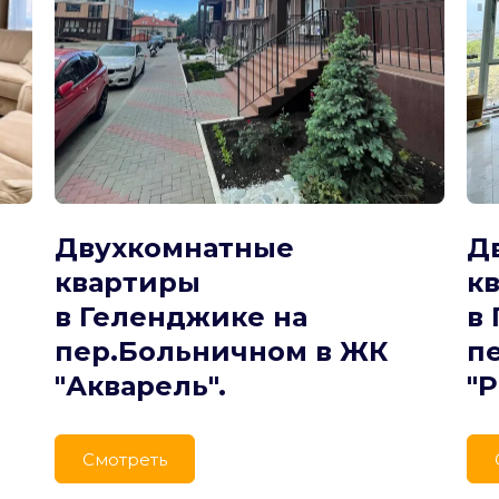
Двухкомнатные 
Д
квартиры
к
в Геленджике на 
в 
пер.Больничном в ЖК 
п
"Акварель".
"Р
Cмотреть