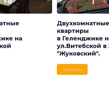
атные 
Двухкомнатные
квартиры
ике на 
в Геленджике на
ской
ул.Витебской в 
"Жуковский".
Cмотреть