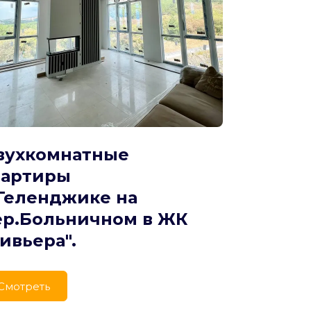
вухкомнатные 
вартиры
Геленджике на 
ер.Больничном в ЖК 
ивьера".
Cмотреть