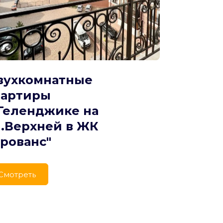
вухкомнатные 
вартиры
Геленджике на 
.Верхней в ЖК 
Прованс"
Cмотреть