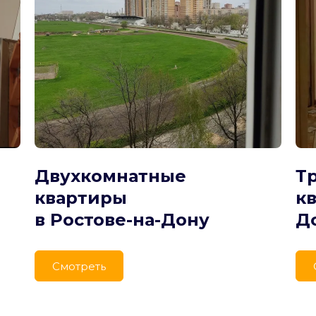
Двухкомнатные 
Т
квартиры
кв
в Ростове-на-Дону
Д
Cмотреть