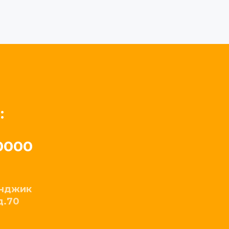
:
0000
енджик
д.70