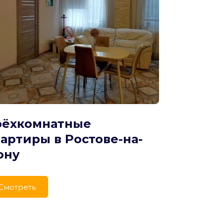
рёхкомнатные 
артиры в Ростове-на-
ону
Cмотреть